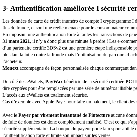
3- Authentification améliorée I sécurité re
Les données de carte de crédit (numéro de compte I cryptogramme I dat
fins de fraude, et sont une réelle menace pour le consommateur comme
En imposant une authentification forte à toutes les transactions de pai
31 mars 2021
, il n’y a donc plus une minute à perdre ! Les e-commerç
d’un partenaire certifié 3DSv2 est une première étape indispensable 
plus tant la lutte contre la fraude mais l’optimisation du parcours d’a
l’acheteur.
Monext
accompagne de façon personnalisée chaque commerçant dans 
Du côté des eWallets,
PayWax
bénéficie de la sécurité certifiée
PCI 
dire cryptées pour être remplacées par une série de numéros illisible p
L’accès aux eWallets est totalement sécurisé.
Cas d’exemple avec Apple Pay : pour faire un paiement, le client devr
Avec le
Payer par virement instantané
de
Fintecture
aucune donnée 
de fuite de données est donc complètement maîtrisé. C’est ce qui s’ap
sécurité supplémentaire. La banque du payeur porte la responsabilité d
l’authentification forte et limite son impact sur les ventes.