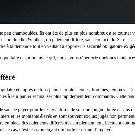
peu chamboulées. Ils ont été de plus en plus nombreux à se tourner vers
’ascension du click&collect, du paiement différé, sans contact, du X foi
e à la demande tout en veillant à apporter la sécurité obligatoire exig
oir que faire et surtout avec qui, nous avons répertorié quelques tendan
fféré
populaire et auprès de tous (jeunes, moins jeunes, hommes, femmes …). E
ticles à leur panier et finaliser plus rapidement leur commande. Cette te
le sans le payer pour le tester à domicile sur une longue durée et sans 
aniers et les montants élevés en sont souvent exclus; jugés non pertinent
e en place des paiements différés très simplement, en effectuant automa
ns ce cas, c’est le commerçant qui porte le risque d’impayé.