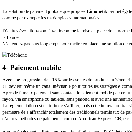
La solution de paiement globale que propose
Limonetik
permet égalem
comme par exemple les marketplaces internationales.
D’autres évolutions sont à venir comme la mise en place de la norme 
la fraude.
N’attendez pas plus longtemps pour mettre en place une solution de ges
4- Paiement mobile
Avec une progression de +15% sur les ventes de produits au 3ème trime
! Il devient même un canal inévitable pour toutes les stratégies e-co
Après le fameux paiement sans contact, le paiement mobile passera 
rayon, via smartphone ou tablette, sans plafond et avec une authentific
La réglementation est en train de s’affiner, mais cette innovation tran
permettre de s’affranchir totalement des traditionnels terminaux de pa
d’autres méthodes de paiements, comme American Express, CB, etc.
A noter également la forte augmentation d’utilisateurs d’eWallet en 