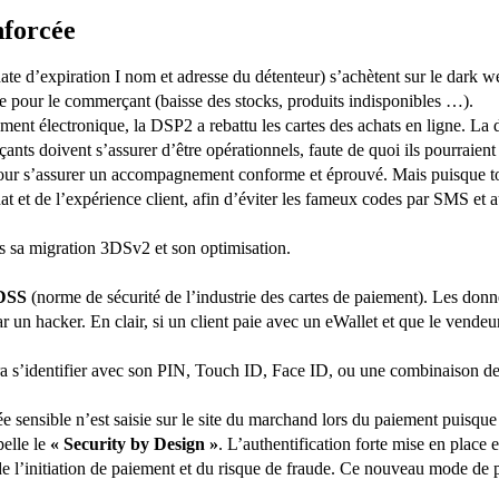
nforcée
e d’expiration I nom et adresse du détenteur) s’achètent sur le dark w
 pour le commerçant (baisse des stocks, produits indisponibles …).
ement électronique, la DSP2 a rebattu les cartes des achats en ligne. La 
ants doivent s’assurer d’être opérationnels, faute de quoi ils pourraie
pour s’assurer un accompagnement conforme et éprouvé. Mais puisque tou
chat et de l’expérience client, afin d’éviter les fameux codes par SMS et
sa migration 3DSv2 et son optimisation.
DSS
(norme de sécurité de l’industrie des cartes de paiement). Les donnée
ar un hacker. En clair, si un client paie avec un eWallet et que le vendeu
a s’identifier avec son PIN, Touch ID, Face ID, ou une combinaison des
sensible n’est saisie sur le site du marchand lors du paiement puisque q
pelle le
« Security by Design »
. L’authentification forte mise en place 
e l’initiation de paiement et du risque de fraude. Ce nouveau mode de pa