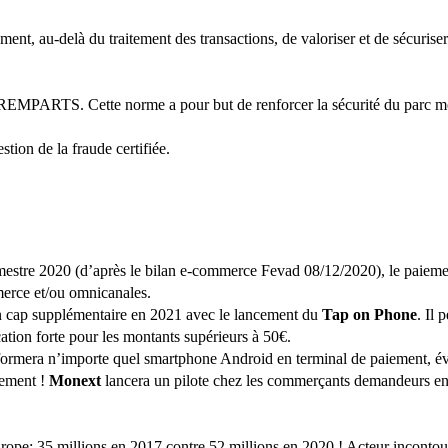
ent, au-delà du traitement des transactions, de valoriser et de sécurise
REMPARTS. Cette norme a pour but de renforcer la sécurité du parc mon
tion de la fraude certifiée.
stre 2020 (d’après le bilan e-commerce Fevad 08/12/2020), le paiement m
mmerce et/ou omnicanales.
un cap supplémentaire en 2021 avec le lancement du
Tap on Phone
. Il
ation forte pour les montants supérieurs à 50€.
sformera n’importe quel smartphone Android en terminal de paiement, évit
iement !
Monext
lancera un pilote chez les commerçants demandeurs en 
Europe: 35 millions en 2017 contre 52 millions en 2020 ! Acteur incont