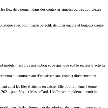
r les flux de paiement dans des contextes simples ou très complexes
étique avec pour même objectif, de lutter encore et toujours contre
obile n’est plus une option et ce quel que soit le secteur d’activité
 permettra au commerçant d’encaisser sans contact directement en
ant ainsi les files d’attente en caisse. Elle pourra même à terme,
2021, pour Visa et MasterCard. L’offre sera rapidement enrichie
ournable dans le développement de solutions de paiement innovantes,